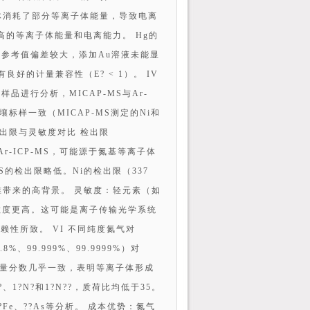
基体消耗了部分等离子体能量，导致电离
更高的等离子体能量和电离能力。 Hg的
参考值偏差较大，添加Au溶液未能显
好的计量兼容性（E? < 1）。 IV
进行分析，MICAP-MS与Ar-
壤标样一致（MICAP-MS测定的Ni和
 检出限与灵敏度对比 检出限
于Ar-ICP-MS，可能源于氮基等离子体
S的检出限略低。Ni的检出限（337
质截取锥带来的高背景。 灵敏度：轻元素（如
S灵敏度更高。这可能是离子传输光学系统
性所致。 VI 不同纯度氮气对
%、99.999%、99.9999%）对
素质量分数几乎一致，表明等离子体形成
1?N?和1?N??，质荷比均低于35。
?Fe、??As等分析。 成本优势：氮气