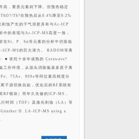
信号升高，重质元素则下降。但预热稳定
O?/Th?在预热后从0.4%降至0.2%
光剥蚀产生的干气溶胶具有与Ar-ICP
的表现与Ar-ICP-MS高度一致，
在Si、P、Sn等元素的分析中仍面临
-ICP-MS的巨大潜力。 RADOM等离
依托十余年成熟的 Cerawave?
无氩工作环境，从源头消除氩基多原子离
Fe、75As、80Se等同位素高精度分
氩离子源切换自如，优化后的RF系统有
RF模块）而年久失修的ICP-MS，
飞行时间（TOF）及激光剥蚀（LA）等
nther D. LA-ICP-MS using a
7.