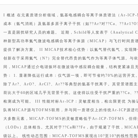
I 概述 在元素质谱分析领域，氩基电感耦合等离子体质谱法（Ar-IC
成本（氩气消耗）及氩基多原子离子干扰（如??Ar?对??Ca、??Ar1?O?对?
一直是困扰研究人员的难题。 近期，Schild等人发表于《Analytical 
种新型高功率氮气微波电感耦合等离子体源（MICAP）与飞行时间质谱
提供了解决方案。 II MICAP技术核心优势：以氮气替代氩气，实现降
创新在于采用氮气（N?）完全替代昂贵的氩气作为等离子体气源。与依赖
同，MICAP通过介电谐振环在微波场中感应耦合能量，结构更紧凑且
势： 1. 显著降低运行成本：仅气源一项，即可节省约70%的运营开支
除了Ar?、ArO?、ArCl?、Ar??等典型的氩基干扰离子。其背景谱图
荷比大于60的区域几乎无背景干扰。这使得以往受干扰严重的??Ca、??F
检测成为可能。 III 性能对标Ar-ICP：灵敏度相当，检出限更优 为
队将MICAP源与TOFMS联用，并与同一质谱仪上的传统Ar-ICP源
大多数元素，MICAP-TOFMS的灵敏度略低于Ar-ICP-TOFMS
（LODs）总体相当。尤其对于??Ca和??Fe，由于规避了干扰，MICA
级以上。 线性动态范围：MICAP-TOFMS展现出10?至10?的线性范围，