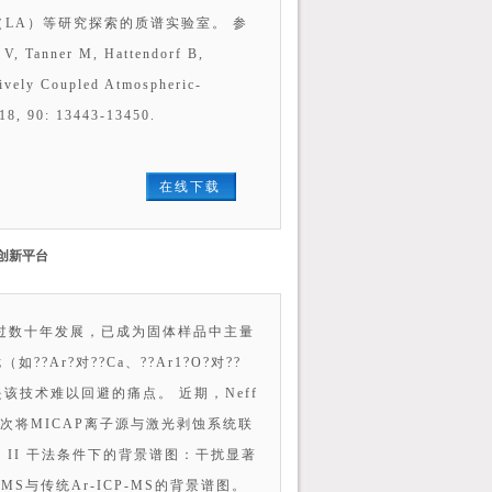
蚀（LA）等研究探索的质谱实验室。 参
V, Tanner M, Hattendorf B,
ively Coupled Atmospheric-
18, 90: 13443-13450.
在线下载
的创新平台
术经过数十年发展，已成为固体样品中主量
Ar?对??Ca、??Ar1?O?对??
终是该技术难以回避的痛点。 近期，Neff
ry》的研究首次将MICAP离子源与激光剥蚀系统联
 II 干法条件下的背景谱图：干扰显著
S与传统Ar-ICP-MS的背景谱图。