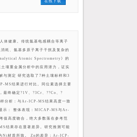
在线下载
与人体健康。传统氩基电感耦合等离子
氩气消耗、氩基多原子离子干扰及复杂的
al Atomic Spectrometry》的
）在土壤重金属分析中的应用潜力，证实
消解与测定 研究选取了7种土壤标样和3
CP-MS结果进行对比。同位素选择主要
确定?1V、?3Cr、??Co、?
土壤标样分析：与Ar-ICP-MS结果高度一致
果显示： 整体表现：MICAP-MS与Ar-
均与参考值高度吻合，绝大多数落在参考范
CP-MS结果存在显著差异。研究推测可能
Ni材质所致。 Zn的差异：Ar-ICP-