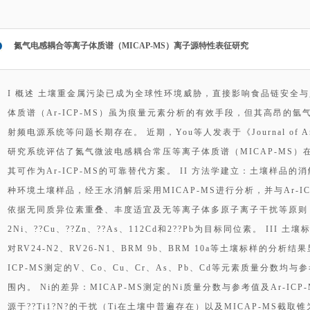
氮气电感耦合等离子体质谱（MICAP-MS）离子源特性表征研究
I 概述 土壤重金属污染已成为全球性环境威胁，直接影响食品链安全
体质谱（Ar-ICP-MS）虽为痕量元素分析的有效手段，但其高昂的
射频电源系统等问题长期存在。 近期，You等人发表于《Journal of Analytic
研究系统评估了氮气微波电感耦合常压等离子体质谱（MICAP-MS
其可作为Ar-ICP-MS的可靠替代方案。 II 方法学建立：土壤样品的
种环境土壤样品，经王水消解后采用MICAP-MS进行分析，并与Ar-I
依据无同质异位素重叠、丰度适宜及无等离子体多原子离子干扰等原则，最终
2Ni、??Cu、??Zn、??As、112Cd和2??Pb为目标同位素。 III 
对RV24-N2、RV26-N1、BRM 9b、BRM 10a等土壤标样的分析结
ICP-MS测定的V、Co、Cu、Cr、As、Pb、Cd等元素质量分数
围内。 Ni的差异：MICAP-MS测定的Ni质量分数与参考值及Ar-I
源于??Ti1?N?的干扰（Ti在土壤中普遍存在）以及MICAP-MS截取锥为