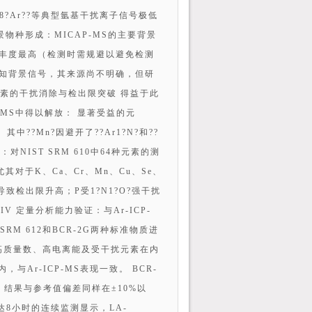
?、8?Ar??等典型氩基干扰离子信号极低
背景物种形成：MICAP-MS的主要背景
1?O?丰度最高（检测时需规避以避免检测
察到未知背景信号，其来源尚不明确，但研
测元素的干扰消除与检出限突破 得益于此
P-MS中得以解放： 显著受益的元
。其中??Mn?因避开了??Ar1?N?和??
：对NIST SRM 610中64种元素的测
尤其对于K、Ca、Cr、Mn、Cu、Se、
导致检出限升高；P受1?N1?O?强干扰
IV 定量分析能力验证：与Ar-ICP-
 SRM 612和BCR-2G两种标准物质进
数、高质量数、高电离能及受干扰元素在内
与Ar-ICP-MS表现一致。 BCR-
量，结果与参考值偏差同样在±10%以
达8小时的连续监测显示，LA-