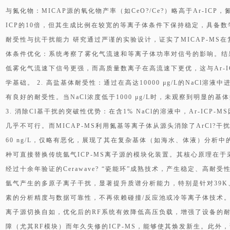
与氮化物：MICAP源的氧化物产率（如CeO?/Ce?）略高于Ar-ICP，氮
ICP的10倍，但其生成比例在较宽的等离子体条件下保持稳定，具备数
耐受性与抗干扰能力 研究通过严谨的实验设计，证实了MICAP-MS在
体条件优化：系统考察了雾化气流速和等离子体功率对信号的影响。结
低雾化气流速下信号更强，而高质量数离子在高流速下更优，这与Ar-
学基础。 2. 高盐基体耐受性：通过在高达10000 μg/L的NaCl溶
有良好的耐受性。当NaCl浓度低于1000 μg/L时，未观察到明显的基
3. 消除Cl基干扰的突破性优势：在含1% NaCl的溶液中，Ar-ICP-MS因
几乎不可行。而MICAP-MS利用氮基等离子体从源头消除了ArCl?
60 ng/L，仅略有恶化，展现了其在复杂基体（如海水、体液）分析中
种可直接替换传统氩气ICP-MS离子源的模块化装置。其核心原理在于
经过十余年验证的Cerawave? “瓷能环”成熟技术，产生稳定、高
氩气产生的多原子离子干扰，显著提升质谱分析能力，特别是针对39K、40C
素的分析精度与数据可靠性，不再依赖碰撞/反应池或冷等离子体技术。
离子源切换自如，优化后的RF系统有效降低高压负载，增强了设备的
障（尤其RF模块）而年久失修的ICP-MS，能够使其焕发新生。此外