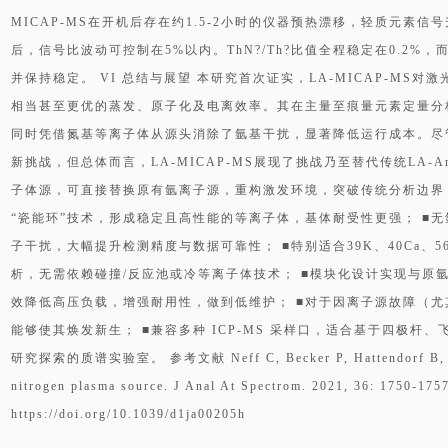
MICAP-MS在开机后存在约1.5-2小时的仪器预热漂移，轻质元素
后，信号比波动可控制在5%以内。ThN?/Th?比值全程稳定在0.2%，而Th
并保持稳定。 VI 总结与展望 本研究首次证实，LA-MICAP-MS对激
相当甚至更优的蒸发、原子化及电离效率。其在主量至痕量元素定量分析中
同时凭借氮基等离子体从源头消除了氩基干扰，显著降低运行成本。尽管
新挑战，但总体而言，LA-MICAP-MS展现了挑战乃至替代传统LA-Ar
子体源，可直接替换原有氩离子源，重构激发环境，突破传统分析边界： ■ 
“瓷能环”技术，形成稳定且高性能的等离子体，基体耐受性更强； ■
子干扰，大幅提升检测精度与数据可靠性； ■特别适合39K、40Ca、56
析，无需依赖碰撞/反应池或冷等离子体技术； ■模块化设计实现与原
效降低高压负载，增强耐用性，做到低维护； ■对于因离子源故障（尤其
能够使其焕发新生； ■兼容多种 ICP-MS 采样口，适合基于四极杆、
研究探索的质谱实验室。 参考文献 Neff C, Becker P, Hattendorf B, Gü
nitrogen plasma source. J Anal At Spectrom. 2021, 36: 1750-175
https://doi.org/10.1039/d1ja00205h