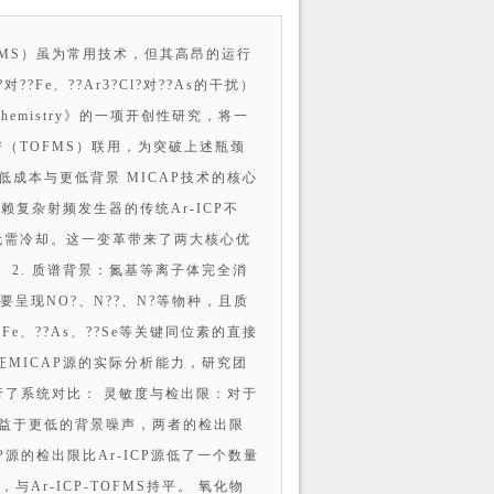
P-MS）虽为常用技术，但其高昂的运行
?Fe、??Ar3?Cl?对??As的干扰）
Chemistry》的一项开创性研究，将一
（TOFMS）联用，为突破上述瓶颈
低成本与更低背景 MICAP技术的核心
复杂射频发生器的传统Ar-ICP不
无需冷却。这一变革带来了两大核心优
。 2. 质谱背景：氮基等离子体完全消
主要呈现NO?、N??、N?等物种，且质
e、??As、??Se等关键同位素的直接
验证MICAP源的实际分析能力，研究团
进行了系统对比： 灵敏度与检出限：对于
，但得益于更低的背景噪声，两者的检出限
P源的检出限比Ar-ICP源低了一个数量
与Ar-ICP-TOFMS持平。 氧化物