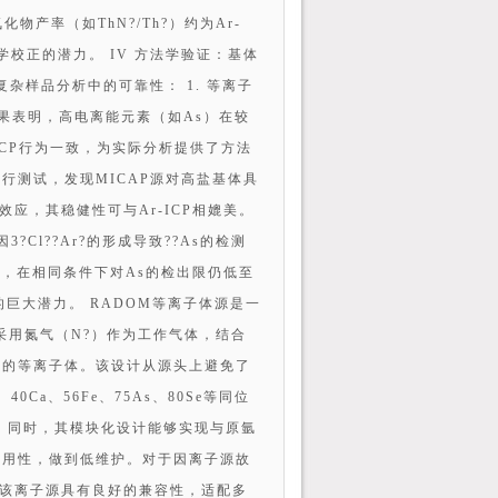
化物产率（如ThN?/Th?）约为Ar-
学校正的潜力。 IV 方法学验证：基体
复杂样品分析中的可靠性： 1. 等离子
果表明，高电离能元素（如As）在较
ICP行为一致，为实际分析提供了方法
液中进行测试，发现MICAP源对高盐基体具
体效应，其稳健性可与Ar-ICP相媲美。
3?Cl??Ar?的形成导致??As的检测
干扰，在相同条件下对As的检出限仍低至
的巨大潜力。 RADOM等离子体源是一
采用氮气（N?）作为工作气体，结合
耐受性的等离子体。该设计从源头上避免了
a、56Fe、75As、80Se等同位
 同时，其模块化设计能够实现与原氩
耐用性，做到低维护。对于因离子源故
，该离子源具有良好的兼容性，适配多