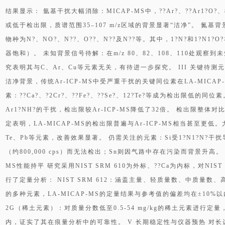
结果显示： 氩基干扰大幅消除：MICAP-MS中，??Ar?、??Ar1?O
或低于检出限，质谱范围35–107 m/z区域的背景显著“洁净”。 氮基
物种为N?、NO?、N??、O??、N??及N??等。其中，1?N?和1?N
器饱和）。 未知背景信号待解：在m/z 80、82、108、110处观
究表明其与C、Ar、Cu等元素无关，有待进一步探究。 III 关键待
洁净背景，传统Ar-ICP-MS中受严重干扰的关键同位素在LA-MICA
素：??Ca?、?2Cr?、??Fe?、??Se?、12?Te?等成为检出限低的同位素
Ar1?NH?的干扰，检出限较Ar-ICP-MS降低了32倍。 检出限整体对比
定表明，LA-MICAP-MS的检出限普遍与Ar-ICP-MS相当甚至更低。
Te、Pb等元素，改善效果显著。 仍需关注的元素：Si受1?N1?N?干扰
（约800,000 cps）而无法检出；Sn则因气路中存在污染而背景升高。 
MS性能持平 研究采用NIST SRM 610为外标、??Ca为内标，对NIST
行了定量分析： NIST SRM 612：涵盖主量、轻质量数、中质量
的多种元素，LA-MICAP-MS的定量结果与参考值的偏差均在±10%以内，
2G（稀土元素）：对质量分数低至0.5-54 mg/kg的稀土元素进行定
内，证实了其在痕量分析中的可靠性。 V 长期稳定性与仪器预热 对长