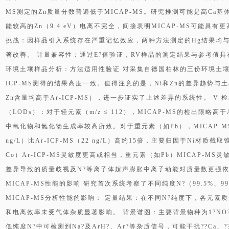
MS测定的Zn质量分数普遍低于MICAP-MS。研究推测可能是高Ca
能较高的Zn（9.4 eV）电离不完全，间接表明MICAP-MS可能具有
挑战：因样品引入系统存在严重记忆效应，两种方法测定的Hg结果均与
著改善。 计量兼容性：通过E?值验证，RV样品的测定结果与参考值具有良
环境土壤样品分析：方法适用性验证 对采集自德国柏林的三份环境土壤样品
ICP-MS测得的结果高度一致。值得注意的是，Ni和Zn的差异趋势与土
Zn含量均高于Ar-ICP-MS），进一步证实了上述差异的系统性。 V
（LODs）：对于轻元素（m/z ≤ 112），MICAP-MS的检出限略高
中氧化物和氮化物生成率较高所致。对于重元素（如Pb），MICAP-M
ng/L）比Ar-ICP-MS（22 ng/L）高约15倍，主要归因于Ni材
Co）Ar-ICP-MS灵敏度更高或相当，重元素（如Pb）MICAP-M
差异导致的质量歧视及N?等离子体超声膨胀中离子动能对质量数更强依赖
MICAP-MS性能的影响 研究首次系统考察了不同纯度N?（99.5%、99.8
MICAP-MS分析性能的影响： 定量结果：在不同N?纯度下，各元
和电离效率未受气体杂质显著影响。 背景谱图：主要背景物种为1?NO?、
低纯度N?中可检测到Na?及ArH?、Ar?等杂质信号，可能干扰??Ca、?