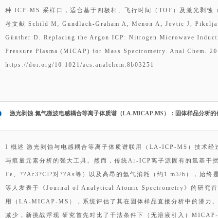
种 ICP-MS 采样口，适合基于四极杆、飞行时间（TOF）及激光剥
考文献 Schild M, Gundlach-Graham A, Menon A, Jevtic J, Pikelja 
Günther D. Replacing the Argon ICP: Nitrogen Microwave Induct
Pressure Plasma (MICAP) for Mass Spectrometry. Anal Chem. 20
https://doi.org/10.1021/acs.analchem.8b03251
激光剥蚀-氮气微波电感耦合等离子体质谱（LA-MICAP-MS）：固体样品分析
I 概述 激光剥蚀与电感耦合等离子体质谱联用（LA-ICP-MS）技
与痕量元素分析的强大工具。然而，传统Ar-ICP离子源固有的氩基干扰（如??
Fe、??Ar3?Cl?对??As等）以及高昂的氩气消耗（约1 m3/h），始
等人发表于《Journal of Analytical Atomic Spectromet
用（LA-MICAP-MS），系统评估了其在固体样品直接分析中的潜力。
减少，新挑战浮现 研究首先对比了干法条件下（无溶液引入）MICAP-M