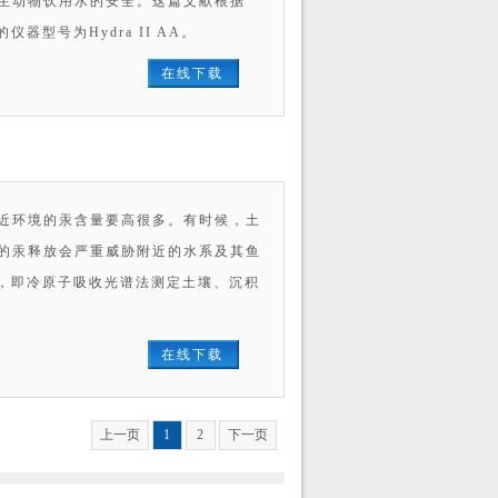
生动物饮用水的安全。这篇文献根据
器型号为Hydra II AA。
在线下载
近环境的汞含量要高很多。有时候，土
的汞释放会严重威胁附近的水系及其鱼
方法，即冷原子吸收光谱法测定土壤、沉积
在线下载
上一页
1
2
下一页