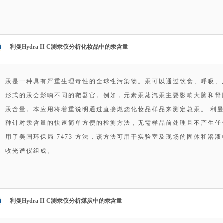
利曼Hydra II C测汞仪分析化妆品中的汞含量
汞是一种具有严重生理毒性的全球性污染物。汞可以通过饮食、呼吸、
形式的汞会影响不同的靶器官。例如，元素汞蒸汽汞主要影响大脑和肾
汞含量。本应用将着重说明通过直接燃烧化妆品样品来测定总汞。 利曼公司 
种针对汞含量的快速简单方便的检测方法，无需样品前处理且不产生任何危险
用了美国环保局 7473 方法，该方法可用于实验室及现场的固体和溶
收光谱仪组成。
利曼Hydra II C测汞仪分析煤炭中的汞含量