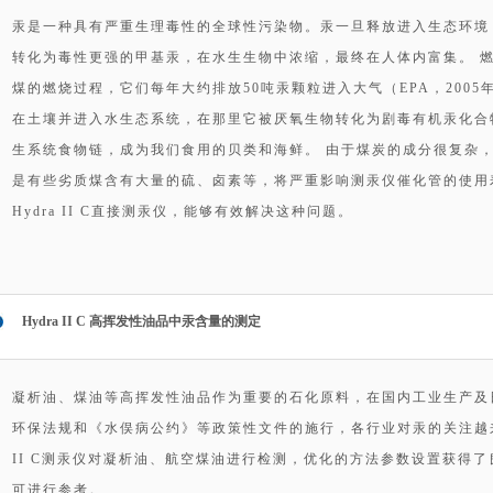
汞是一种具有严重生理毒性的全球性污染物。汞一旦释放进入生态环境
转化为毒性更强的甲基汞，在水生生物中浓缩，最终在人体内富集。 
煤的燃烧过程，它们每年大约排放50吨汞颗粒进入大气（EPA，200
在土壤并进入水生态系统，在那里它被厌氧生物转化为剧毒有机汞化合物甲
生系统食物链，成为我们食用的贝类和海鲜。 由于煤炭的成分很复杂
是有些劣质煤含有大量的硫、卤素等，将严重影响测汞仪催化管的使用
Hydra II C直接测汞仪，能够有效解决这种问题。
Hydra II C 高挥发性油品中汞含量的测定
凝析油、煤油等高挥发性油品作为重要的石化原料，在国内工业生产及
环保法规和《水俣病公约》等政策性文件的施行，各行业对汞的关注越来越
II C测汞仪对凝析油、航空煤油进行检测，优化的方法参数设置获得
可进行参考。