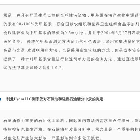
汞是一种具有严重生理毒性的全球性污染物，甲基汞在海洋生物中通过
的汞有90-100%为甲基汞，联合国粮农组织和世界卫生组织食品添加剂
会议建议鱼类中甲基汞的限值为0.5mg/kg，并且于2004年6月27
汞的鱼类。 传统的甲基汞测定方法多为气相色谱法，采用富集洗脱的
色谱与光谱-质谱联用的方法，也是采用富集洗脱的方式，但是成本较高。 利曼
提供了一种针对甲基汞含量进行快速简单方便的检测方法，通过直接萃
试方法甲基汞试验方法9.1.9.2。
利曼Hydra II C测汞仪对石脑油和轻质石油馏分中汞的测定
石脑油作为重要的石油化工原料，国际国内市场的需求量逐年增长，随
指标控制也越发严格。在石脑油的质量分析中，汞含量是一个重要的控
对催化剂产生较大影响，严重影响到许多化工流程。