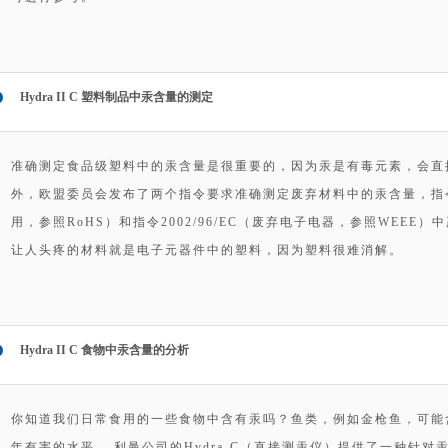
Hydra II C 塑料制品中汞含量的测定
准确测定食品级塑料中的汞含量是很重要的，因为汞是有毒元素，会直
外，欧盟委员会发布了两个指令要求准确测定废弃材料中的汞含量，指令20
用，参照RoHS）和指令2002/96/EC（废弃电子电器，参照WEE
让人头疼的材料就是电子元器件中的塑料，因为塑料很难消解。
Hydra II C 食物中汞含量的分析
你知道我们日常食用的一些食物中含有汞吗？鱼类，例如金枪鱼，可能
年有害的水平。 利曼公司的Hydra-C（直接测汞仪）提供了一种针