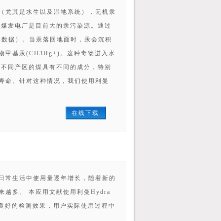
（尤其是水生以及湿地系统），无机汞
燃煤发电厂是目前大的汞污染源。通过
5年数据）。当汞落回地面时，汞会沉积
基汞(CH3Hg+)。这种毒物进入水
，不同产区的煤具有不同的成分，特别
寿命。针对这种情况，我们使用利曼
在线下载
日常生活中使用量逐年增长，随着新的
多。 本应用文献使用利曼Hydra
了良好的检测效果，用户实际使用过程中