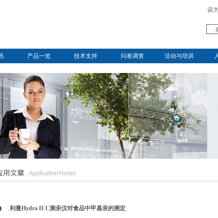
设
讯
产品一览
技术支持
问卷调查
活动与培训
利曼Hydra II C测汞仪对食品中甲基汞的测定