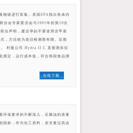
食物链进行富集，美国EPA指出鱼体内
联合会专家委员会与1991年的第19次
日发表联合声明，建议孕妇不要使用含甲基
方式，方法较为老旧检测限有限。近期
公司 Hydra II C 直接测汞仪
取测定，运行成本低，符合韩国食品测
在线下载
着环保要求的不断深入，石脑油的质量
制指标，作为化工原料，汞含量过高会