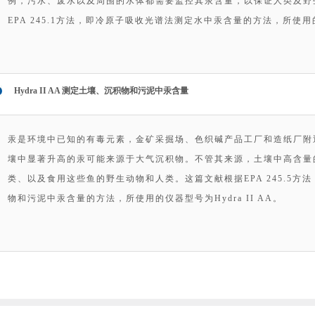
例，污水、废水以及周围的水体都需要监控其汞含量，以保证人类及野
EPA 245.1方法，即冷原子吸收光谱法测定水中汞含量的方法，所使用的仪
Hydra II AA 测定土壤、沉积物和污泥中汞含量
汞是环境中已知的有毒元素，金矿采掘场、色织碱产品工厂和造纸厂附
壤中显著升高的汞可能来源于大气沉积物。不管其来源，土壤中高含量
类、以及食用这些鱼的野生动物和人类。这篇文献根据EPA 245.5
物和污泥中汞含量的方法，所使用的仪器型号为Hydra II AA。