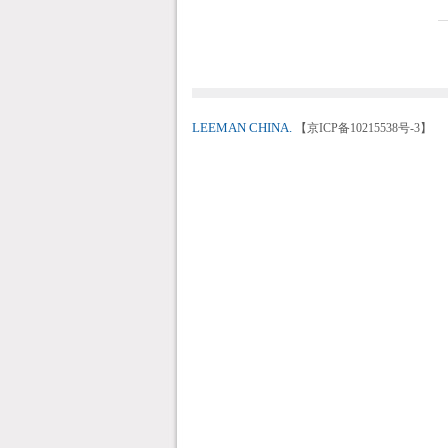
LEEMAN CHINA.
【京ICP备10215538号-3】