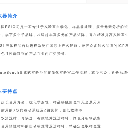
仪器简介
美国ESI公司是一家专注于实验室自动化、样品前处理、痕量元素分析的
验，旗下多个子品牌，构建起丰富多元的产品矩阵，旨在精准提高实验室
ESI 液体样品自动进样系统在国际上声名显赫，兼容众多知名品牌的ICP及
特色且性能独到的产品在业内广受赞誉。
AutoBench集成式实验台旨在简化实验室工作流程，减少污染，延长
主要特点
■ 超长使用寿命，抗化学腐蚀，样品接触部位均无金属元素
■ 耐用的X双向移动系统及Z轴旋臂，更低故障率
■ 双清洗站，可快速、有效地冲洗进样针，降低分析物残留
■ 使用惰性材料的自动校准臂及进样针，精确定位取样位置