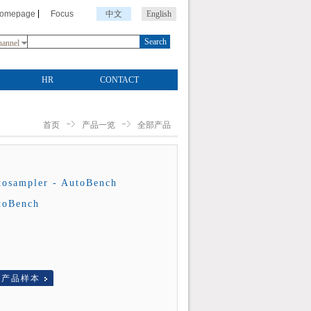
Homepage
Focus
中文
English
Search
annel
HR
CONTACT
首页
产品一览
全部产品
tosampler - AutoBench
toBench
A
产品样本