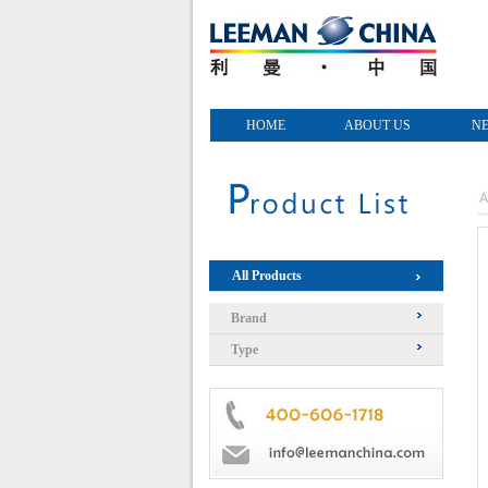
HOME
ABOUT US
N
All Products
Brand
Type