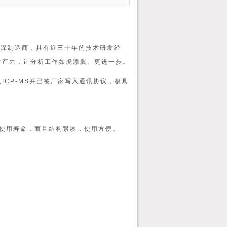
资深制造商，具有近三十年的技术研发经
生产力，让分析
工作如虎添翼、更进一步
。
ICP-MS并已被厂家写入通讯协议，极具
系统使用寿命，而且结构紧凑，使用方便。