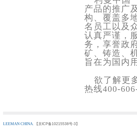
产品的推广
构、覆盖多
名员工以及
认真严谨，
务，享誉政
矿、铸造、
旨在为国内
欲了解更
热线
400-606
LEEMAN CHINA.
【京ICP备10215538号-3】