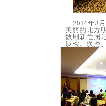
2016
年
8
月
美丽的北方
数刷新往届
质检、疾控