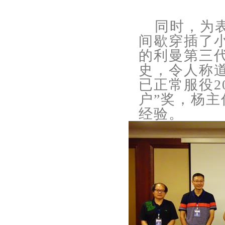
同时，为
间歇穿插了
的利曼第三
史，令人称
已正常服役
2
户
”
奖，杨主
经验。