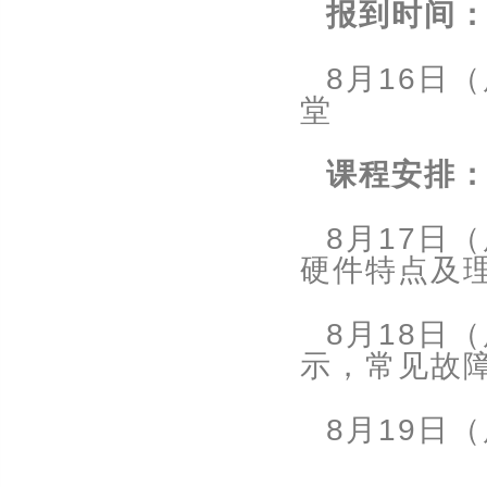
报到时间
8
16
月
日（
堂
课程安排
8
17
月
日（
硬件特点及
8
18
月
日（
示，常见故
8
19
月
日（