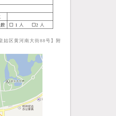
皇姑区黄河南大街
88
号】附