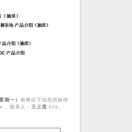
星期一）
前将以下信息回执传
。联系人：
王义莲
024-
om