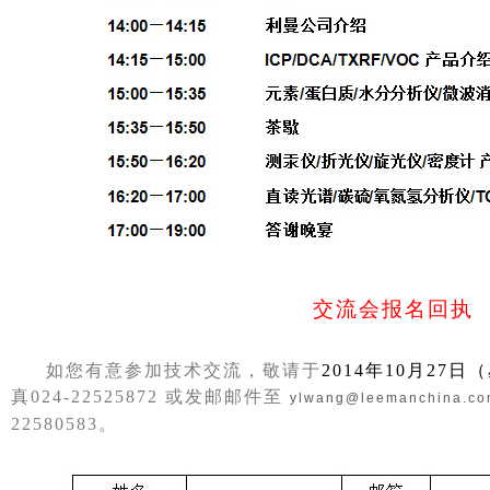
交流会报名回执
如您有意参加技术交流，敬请于
2014
年
10
月
27
日（
真
024-22525872
或发邮邮件至
ylwang@leemanchina.c
22580583
。