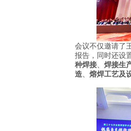
会议不仅邀请了
报告，同时还设
种焊接
、
焊接生
造
、
熔焊工艺及