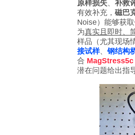
原样损失
、
补救
有效补充，
磁巴
Noise）能够
为
真实且即时、
样品（尤其现场
接试样
、
钢结构
合
MagStres
潜在问题给出指