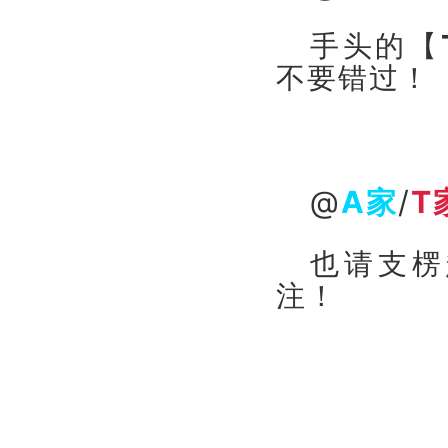
手
头的【
不要错过
！
@
A家
/
T
也请支楞
注！