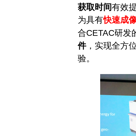
获取时间
有效
为具有
快速成
CETAC
合
研发
件
，实现全方
验。