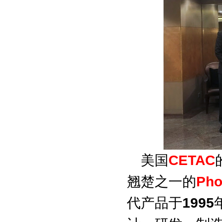
CETAC
美国
Pho
翘楚之一的
1995
代产品于