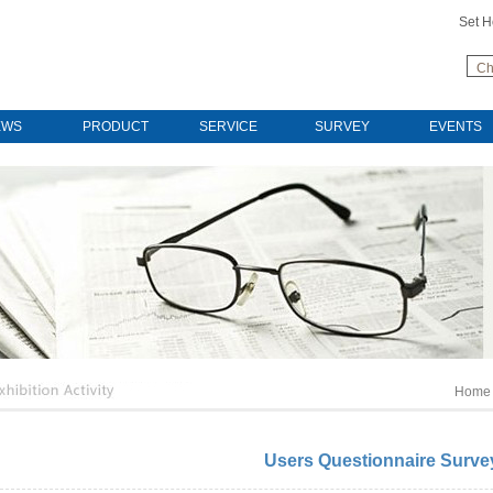
Set 
Ch
EWS
PRODUCT
SERVICE
SURVEY
EVENTS
Home
Users Questionnaire Surve