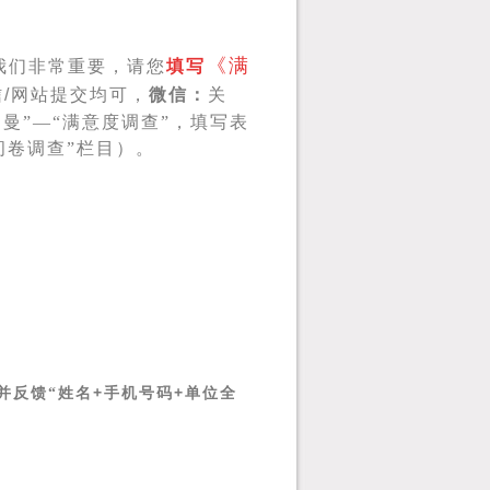
《满
我们非常重要，请您
填写
信
/
网站提交均可，
微信：
关
曼”—“满意度调查”，填写表
问卷调查”栏目）。
+
+
并反馈“姓名
手机号码
单位全