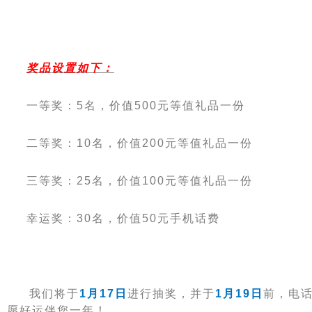
奖品设置如下：
一等奖：
5
名
，
价值
500
元等值礼品一份
二等奖：
10
名
，
价值
200
元等值礼品一份
三等奖：
25
名
，
价值
100
元等值礼品一份
幸运奖：
30
名
，
价值
50
元手机话费
我们将于
1
月
17
日
进行抽奖，并于
1
月
19
日
前，电
愿好运伴您一年！