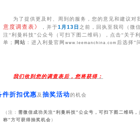
为了提供更及时、周到的服务，您的意见和建议对
意度调查表》
，并于
1
月
13
日
之前，回执至我司（
微
注“利曼科技”公众号（可扫下图二维码），点击“关于利
单；
网站
：进入利曼官网
后选择“
www.leemanchina.com
我们收到您的调查表后，您将获得：
备件折扣优惠
抽奖活动
及
的机
会
（注：
需微信成功关注“利曼科技”公众号，可扫下图二维码，
称”方可获得抽奖机会
）