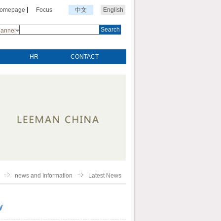
Homepage
Focus
中文
English
Search
annel
HR
CONTACT
news and Information
Latest News
y