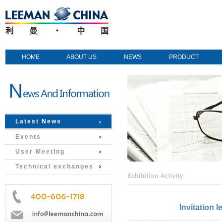
HOME
ABOUT US
NEWS
PRODUCT
Latest News
Events
User Meeting
Technical exchanges
Invitation 