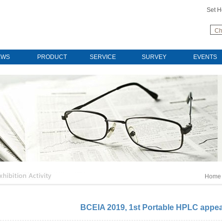
Set 
Ch
EWS
PRODUCT
SERVICE
SURVEY
EVENTS
Home
BCEIA 2019, 1st Portable HPLC appea