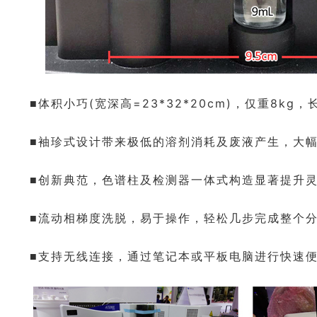
(
=23*32*20cm)
8kg
■
体积小巧
宽深高
，仅重
，
■
袖珍式设计带来极低的溶剂消耗及废液产生，大
■
创新典范，色谱柱及检测器一体式构造显著提升
■
流动相梯度洗脱，易于操作，轻松几步完成整个
■
支持无线连接，通过笔记本或平板电脑进行快速