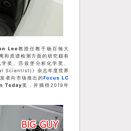
on Lee
教授任教于杨百翰大
离和质谱检测方面的研究颇有
化学奖、匹兹堡分析化学奖、
l Scientist)
》杂志年度世界
Focus LC
发者向市场推出的
on Today
2019
奖，并摘得
年