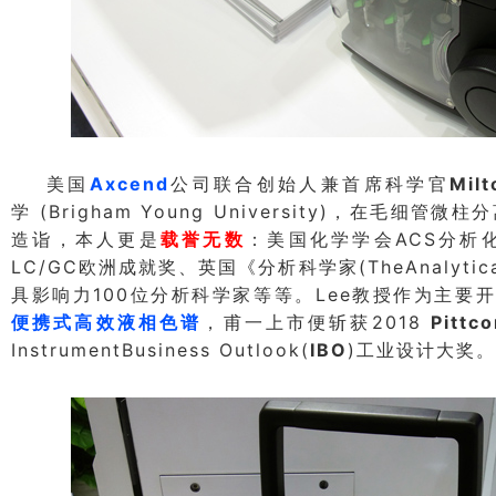
Axcend
Milt
美国
公司联合创始人兼首席科学官
(Brigham Young University)
学
，在毛细管微柱分
ACS
造诣，本人更是
载誉无数
：美国化学学会
分析
LC/GC
(TheAnalytica
欧洲成就奖、英国《分析科学家
100
Lee
具影响力
位分析科学家等等。
教授作为主要开
2018
Pittc
便携式高效液相色谱
，甫一上市便斩获
InstrumentBusiness Outlook(
IBO
)
工业设计大奖。