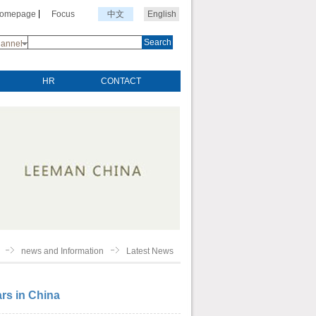
Homepage
Focus
中文
English
Search
annel
HR
CONTACT
news and Information
Latest News
rs in China