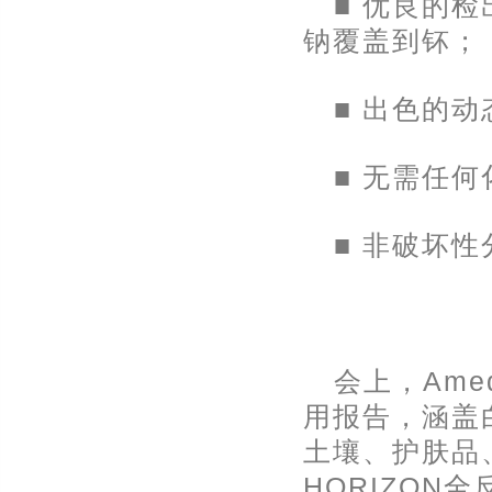
■ 优良的检
钠覆盖到钚；
■ 出色的
■ 无需任
■ 非破坏
会上，Ame
用报告，涵盖
土壤、护肤品
HORIZON