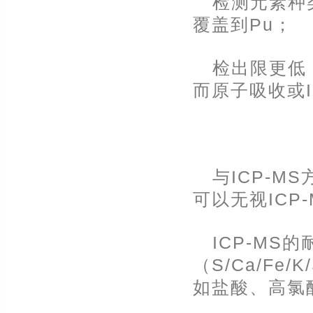
检测元素种
覆盖到Pu；
检出限更低，
而原子吸收或I
与ICP-M
可以无视ICP
ICP-M
（S/Ca/F
如盐酸、高氯