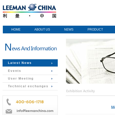
HOME
ABOUT US
NEWS
PRODUCT
Latest News
Events
User Meeting
Technical exchanges
M